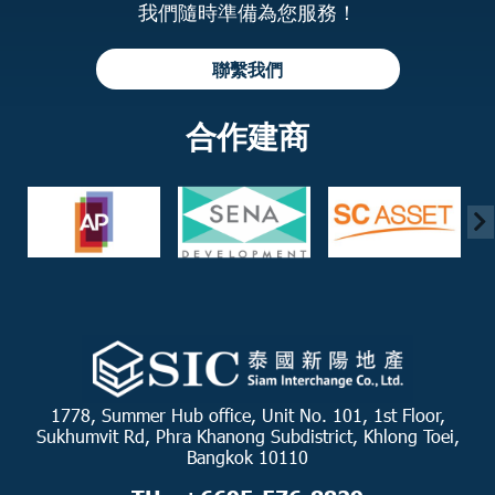
我們隨時準備為您服務！
聯繫我們
合作建商
1778, Summer Hub office, Unit No. 101, 1st Floor,
Sukhumvit Rd, Phra Khanong Subdistrict, Khlong Toei,
Bangkok 10110