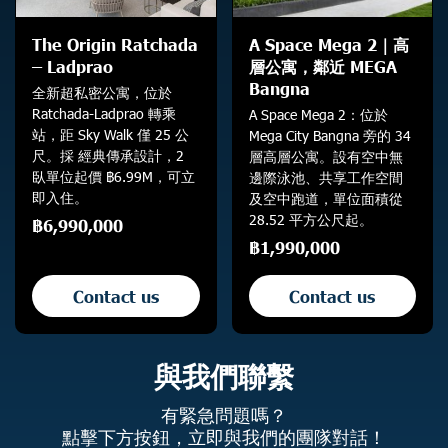
The Origin Ratchada
A Space Mega 2｜高
– Ladprao
層公寓，鄰近 MEGA
Bangna
全新超私密公寓，位於
Ratchada-Ladprao 轉乘
A Space Mega 2：位於
站，距 Sky Walk 僅 25 公
Mega City Bangna 旁的 34
尺。採 經典傳承設計，2
層高層公寓。設有空中無
臥單位起價 ฿6.99M，可立
邊際泳池、共享工作空間
即入住。
及空中跑道，單位面積從
28.52 平方公尺起。
฿6,990,000
฿1,990,000
Contact us
Contact us
與我們聯繫
有緊急問題嗎？
點擊下方按鈕，立即與我們的團隊對話！