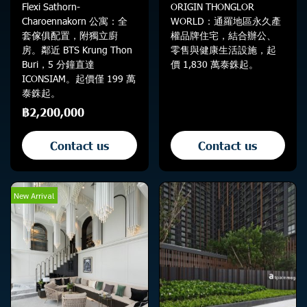
Flexi Sathorn-
ORIGIN THONGLOR
Charoennakorn 公寓：全
WORLD：通羅地區永久產
套傢俱配置，附獨立廚
權品牌住宅，結合辦公、
房。鄰近 BTS Krung Thon
零售與健康生活設施，起
Buri，5 分鐘直達
價 1,830 萬泰銖起。
ICONSIAM。起價僅 199 萬
泰銖起。
฿2,200,000
Contact us
Contact us
New Arrival