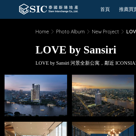
首頁
推薦買
Home
Photo Album
New Project
LOV
LOVE by Sansiri
LOVE by Sansiri 河景全新公寓，鄰近 I