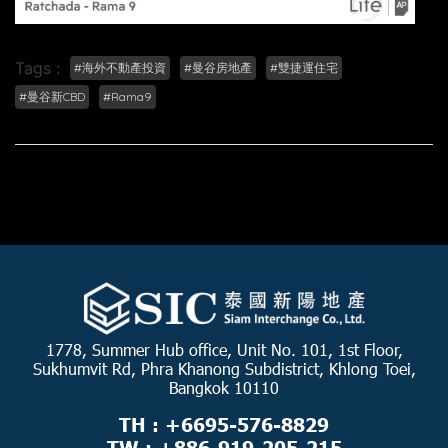
Tags :
#海外不動產投資
#曼谷房地產
#雙捷運住宅
#曼谷新CBD
#Rama9
1778, Summer Hub office, Unit No. 101, 1st Floor,
Sukhumvit Rd, Phra Khanong Subdistrict, Khlong Toei,
Bangkok 10110
TH : +6695-576-8829
TW : +886-919-205-215