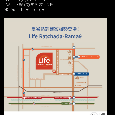
TW｜+886 (0) 919-205-215
SIC Siam Interchange