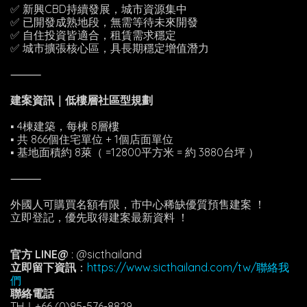
✅ 新興CBD持續發展，城市資源集中
✅ 已開發成熟地段，無需等待未來開發
✅ 自住投資皆適合，租賃需求穩定
✅ 城市擴張核心區，具長期穩定增值潛力
⸻
建案資訊｜低樓層社區型規劃
▪ 4棟建築，每棟 8層樓
▪ 共 866個住宅單位 + 1個店面單位
▪ 基地面積約 8萊（ =12800平方米 = 約 3880台坪 ）
⸻
外國人可購買名額有限，市中心稀缺優質預售建案 ！
立即登記，優先取得建案最新資料 ！
官方 LINE@
: @sicthailand
立即留下資訊
：
https://www.sicthailand.com/tw/聯絡我
們
聯絡電話
TH｜+66 (0)95-576-8829