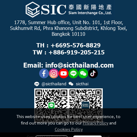
1778, Summer Hub office, Unit No. 101, 1st Floor,
Sukhumvit Rd, Phra Khanong Subdistrict, Khlong Toei,
Bangkok 10110
TH : +6695-576-8829
TW : +886-919-205-215
Email: info@sicthailand.com
@sicthailand
sicthai
This website uses cookies for best user experience, to
find out more you can go to our
Privacy Policy
and
Cookies Policy
Copyright | All Rights Reserved | Powered by MWE