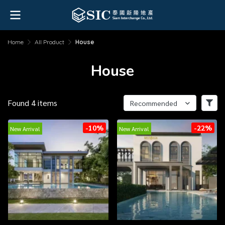
Home
All Product
House
House
Found 4 items
Recommended
-10%
-22%
New Arrival
New Arrival