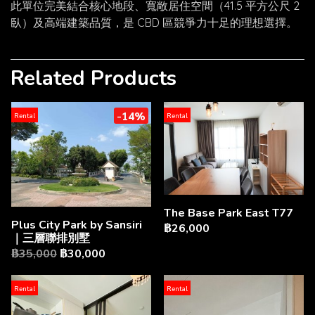
此單位完美結合核心地段、寬敞居住空間（41.5 平方公尺 2
臥）及高端建築品質，是 CBD 區競爭力十足的理想選擇。
Related Products
-14%
Rental
Rental
The Base Park East T77
Plus City Park by Sansiri
฿26,000
｜三層聯排別墅
฿35,000
฿30,000
Rental
Rental