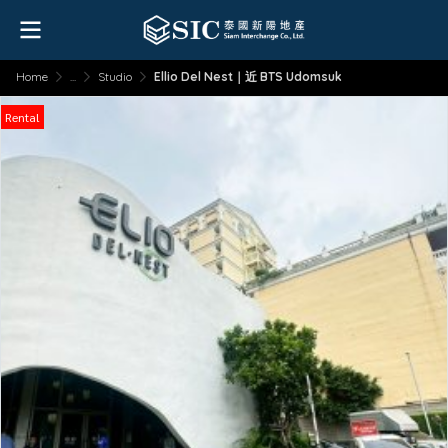
Home
...
Studio
Ellio Del Nest｜近 BTS Udomsuk
Rental