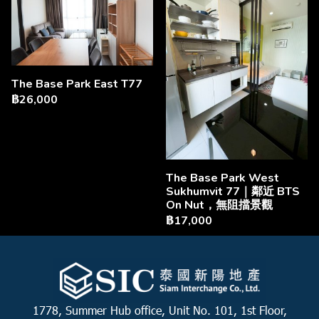
The Base Park East T77
฿26,000
The Base Park West
Sukhumvit 77｜鄰近 BTS
On Nut，無阻擋景觀
฿17,000
1778, Summer Hub office, Unit No. 101, 1st Floor,