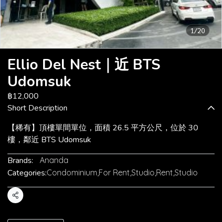
1/20
Ellio Del Nest｜近 BTS
Udomsuk
฿12,000
Short Description
【稀有】頂樓單間單位，面積 26.5 平方公尺，位於 30
樓，鄰近 BTS Udomsuk
Brands:
Ananda
Categories:
Condominium
,
For Rent
,
Studio
,
Rent
,
Studio
Share